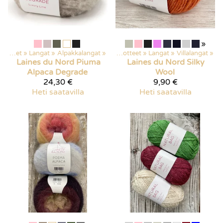
»
Kaikki tuotteet
‪»
Langat
‪»
Alpakkalangat
‪»
Kaikki tuotteet
‪»
Langat
‪»
Villalangat
‪»
Laines du Nord
Piuma
Laines du Nord
Silky
Alpaca Degrade
Wool
24,30 €
9,90 €
Heti saatavilla
Heti saatavilla