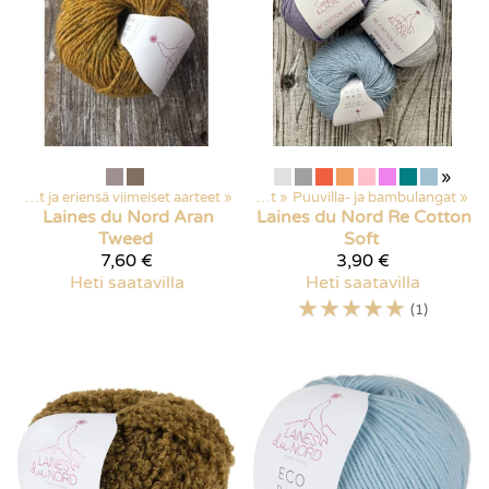
»
Poistuvat ja eriensä viimeiset aarteet
Kaikki tuotteet
‪»
‪»
Langat
‪»
Puuvilla- ja bambulangat
‪»
Laines du Nord
Aran
Laines du Nord
Re Cotton
Tweed
Soft
7,60 €
3,90 €
Heti saatavilla
Heti saatavilla
☆
☆
☆
☆
☆
(1)