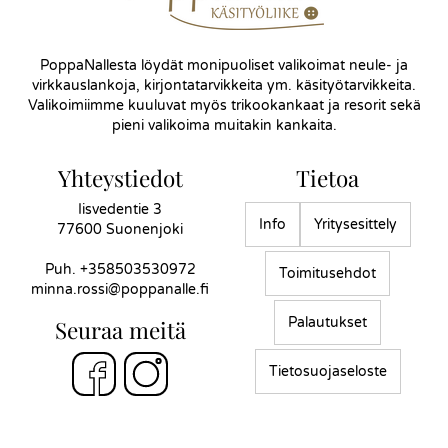
PoppaNallesta löydät monipuoliset valikoimat neule- ja
virkkauslankoja, kirjontatarvikkeita ym. käsityötarvikkeita.
Valikoimiimme kuuluvat myös trikookankaat ja resorit sekä
pieni valikoima muitakin kankaita.
Yhteystiedot
Tietoa
Iisvedentie 3
Info
Yritysesittely
77600 Suonenjoki
Puh.
+358503530972
Toimitusehdot
minna.rossi@poppanalle.fi
Palautukset
Seuraa meitä
Tietosuojaseloste