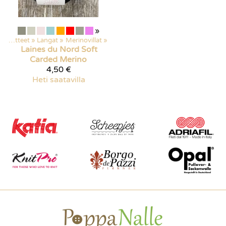
»
Kaikki tuotteet
‪»
Langat
‪»
Merinovillat
‪»
Laines du Nord
Soft
Carded Merino
4,50 €
Heti saatavilla