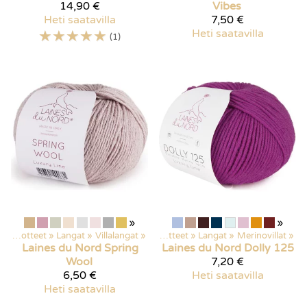
14,90 €
Vibes
Heti saatavilla
7,50 €
☆
☆
☆
☆
☆
Heti saatavilla
(1)
»
»
Kaikki tuotteet
‪»
Langat
‪»
Villalangat
‪»
Kaikki tuotteet
‪»
Langat
‪»
Merinovillat
‪»
Laines du Nord
Spring
Laines du Nord
Dolly 125
Wool
7,20 €
6,50 €
Heti saatavilla
Heti saatavilla