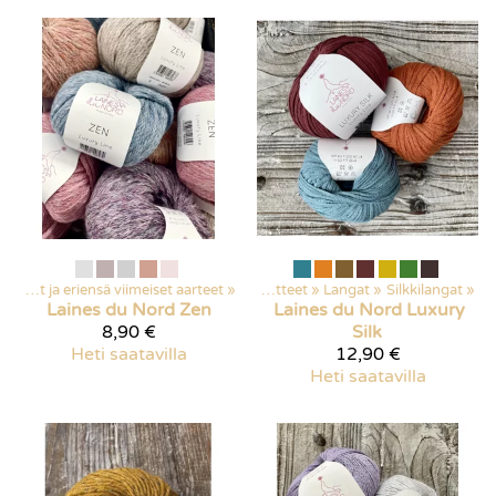
Poistuvat ja eriensä viimeiset aarteet
‪»
Kaikki tuotteet
‪»
Langat
‪»
Silkkilangat
‪»
Laines du Nord
Zen
Laines du Nord
Luxury
8,90 €
Silk
Heti saatavilla
12,90 €
Heti saatavilla