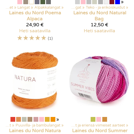
»
Kaikki tuotteet
‪»
Langat
‪»
Alpakkalangat
Kaikki tuotteet
‪»
‪»
Langat
‪»
Teko - ja erikoiskuidut
‪»
Laines du Nord
Poema
Laines du Nord
Natural
Alpaca
Bag
24,90 €
12,50 €
Heti saatavilla
Heti saatavilla
☆
☆
☆
☆
☆
(1)
»
Kaikki tuotteet
Langat
‪»
Puuvilla- ja bambulangat
‪»
Tarjoukset
‪»
‪»
Poistuvat ja eriensä viimeiset aarteet
‪»
Laines du Nord
Natura
Laines du Nord
Summer