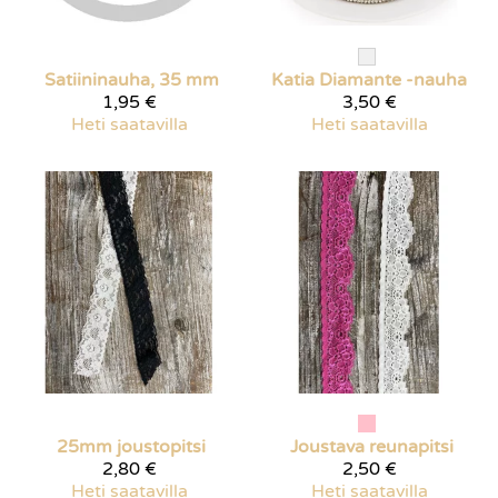
Satiininauha, 35 mm
Katia
Diamante -nauha
1,95 €
3,50 €
Heti saatavilla
Heti saatavilla
25mm joustopitsi
Joustava reunapitsi
2,80 €
2,50 €
Heti saatavilla
Heti saatavilla