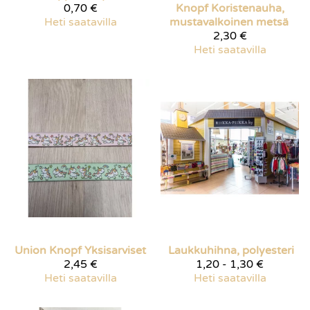
0,70 €
Knopf
Koristenauha,
Heti saatavilla
mustavalkoinen metsä
2,30 €
Heti saatavilla
Union Knopf
Yksisarviset
Laukkuhihna, polyesteri
2,45 €
1,20 - 1,30 €
Heti saatavilla
Heti saatavilla