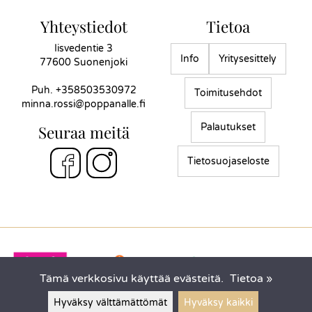
Yhteystiedot
Tietoa
Iisvedentie 3
Info
Yritysesittely
77600 Suonenjoki
Puh.
+358503530972
Toimitusehdot
minna.rossi@poppanalle.fi
Palautukset
Seuraa meitä
Tietosuojaseloste
Tämä verkkosivu käyttää evästeitä.
Tietoa »
Hyväksy välttämättömät
Hyväksy kaikki