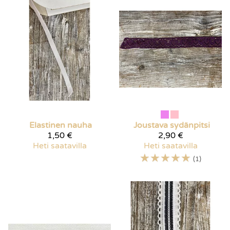
Elastinen nauha
Joustava sydänpitsi
1,50 €
2,90 €
Heti saatavilla
Heti saatavilla
☆
☆
☆
☆
☆
(1)