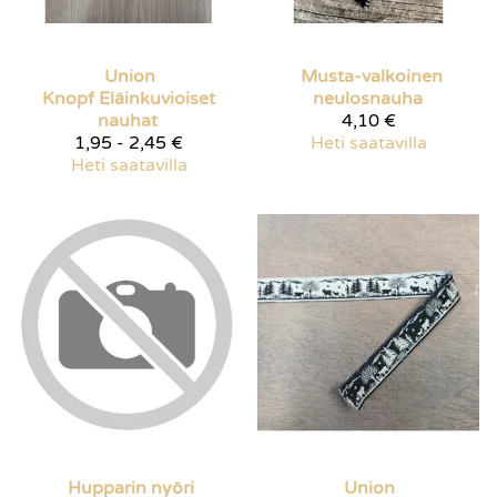
Union
Musta-valkoinen
Knopf
Eläinkuvioiset
neulosnauha
nauhat
4,10 €
1,95 - 2,45 €
Heti saatavilla
Heti saatavilla
Hupparin nyöri
Union