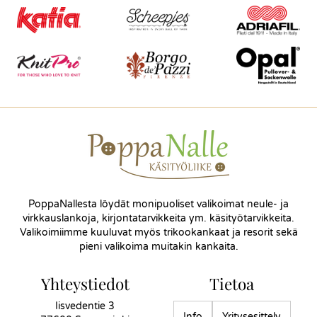
PoppaNallesta löydät monipuoliset valikoimat neule- ja
virkkauslankoja, kirjontatarvikkeita ym. käsityötarvikkeita.
Valikoimiimme kuuluvat myös trikookankaat ja resorit sekä
pieni valikoima muitakin kankaita.
Yhteystiedot
Tietoa
Iisvedentie 3
Info
Yritysesittely