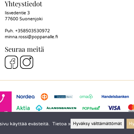
Yhteystiedot
Iisvedentie 3
77600 Suonenjoki
Puh.
+358503530972
minna.rossi@poppanalle.fi
Seuraa meitä
ivu käyttää evästeitä.
Tietoa »
Hyväksy välttämättömät
Hy