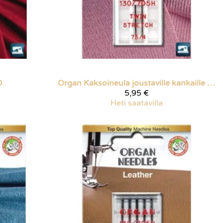
0
Organ
Kaksoineula joustaville kankaille 75/4
5,95 €
Heti saatavilla