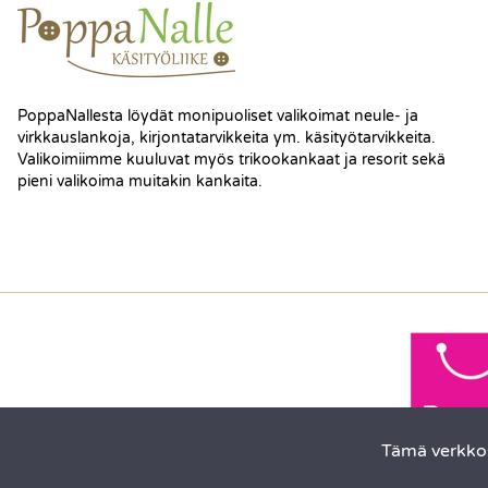
PoppaNallesta löydät monipuoliset valikoimat neule- ja
virkkauslankoja, kirjontatarvikkeita ym. käsityötarvikkeita.
Valikoimiimme kuuluvat myös trikookankaat ja resorit sekä
pieni valikoima muitakin kankaita.
Tämä verkkos