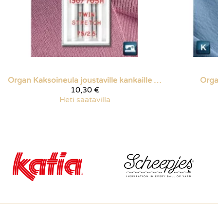
Organ
Kaksoineula joustaville kankaille 75/2,5
Org
10,30 €
Heti saatavilla