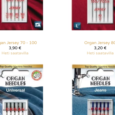
gan
Jersey 70 - 100
Organ
Jersey 8
3,90 €
3,20 €
Heti saatavilla
Heti saatavilla