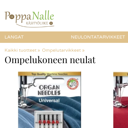
LANGAT
NEULONTATARVIKKEET
Kaikki tuotteet
‪»
Ompelutarvikkeet
‪»
Ompelukoneen neulat