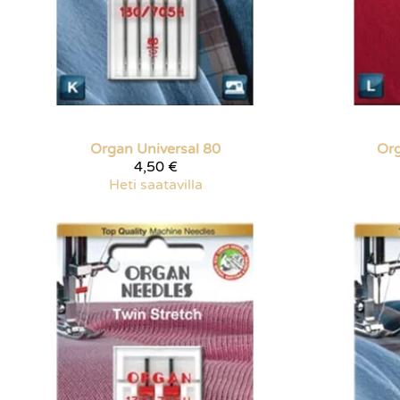
Organ
Universal 80
Or
4,50 €
Heti saatavilla