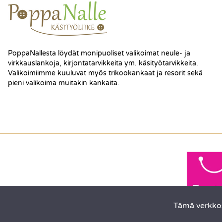
PoppaNallesta löydät monipuoliset valikoimat neule- ja
virkkauslankoja, kirjontatarvikkeita ym. käsityötarvikkeita.
Valikoimiimme kuuluvat myös trikookankaat ja resorit sekä
pieni valikoima muitakin kankaita.
Tämä verkkos