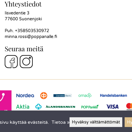
Yhteystiedot
Iisvedentie 3
77600 Suonenjoki
Puh.
+358503530972
minna.rossi@poppanalle.fi
Seuraa meitä
ivu käyttää evästeitä.
Tietoa »
Hyväksy välttämättömät
Hy