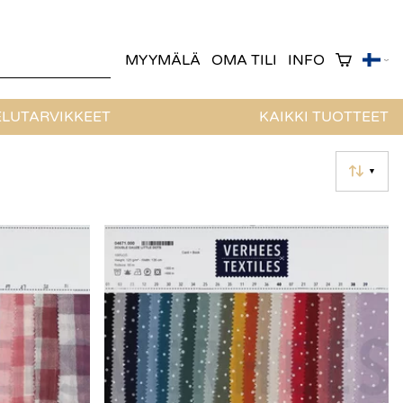
MYYMÄLÄ
OMA TILI
INFO
LUTARVIKKEET
KAIKKI TUOTTEET
▼