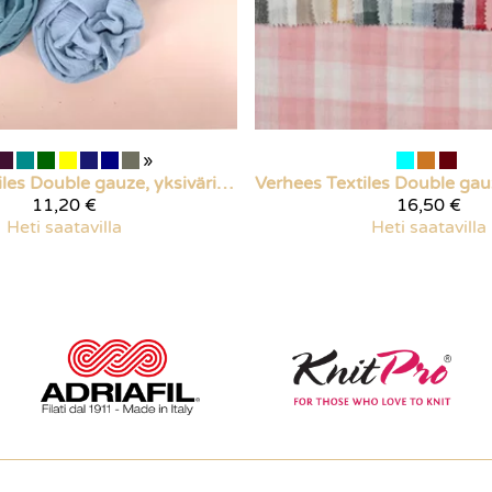
»
les
Double gauze, yksiväriset
Verhees Textiles
11,20 €
16,50 €
Heti saatavilla
Heti saatavilla