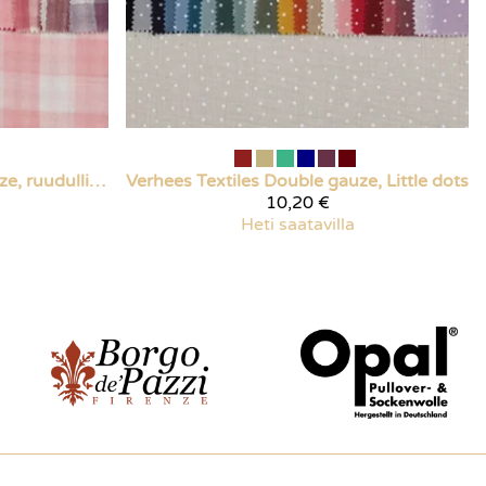
Double gauze, ruudulliset
Verhees Textiles
Double gauze, Little dots
10,20 €
Heti saatavilla