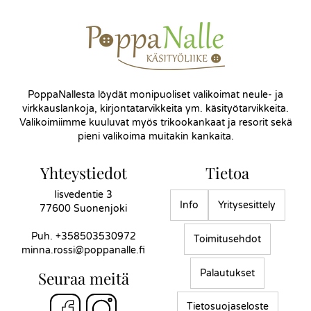
PoppaNallesta löydät monipuoliset valikoimat neule- ja
virkkauslankoja, kirjontatarvikkeita ym. käsityötarvikkeita.
Valikoimiimme kuuluvat myös trikookankaat ja resorit sekä
pieni valikoima muitakin kankaita.
Yhteystiedot
Tietoa
Iisvedentie 3
Info
Yritysesittely
77600 Suonenjoki
Puh.
+358503530972
Toimitusehdot
minna.rossi@poppanalle.fi
Palautukset
Seuraa meitä
Tietosuojaseloste