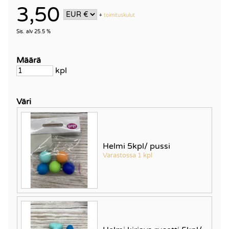
3,50
+
toimituskulut
Sis. alv 25.5 %
Määrä
kpl
Väri
Helmi 5kpl/ pussi
Varastossa 1 kpl