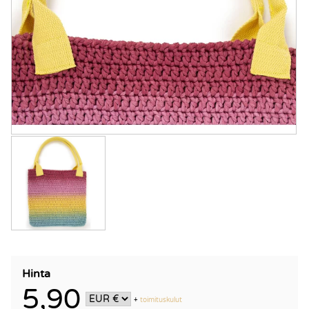
Hinta
5,90
+
toimituskulut