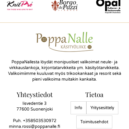
PoppaNallesta löydät monipuoliset valikoimat neule- ja
virkkauslankoja, kirjontatarvikkeita ym. käsityötarvikkeita.
Valikoimiimme kuuluvat myös trikookankaat ja resorit sekä
pieni valikoima muitakin kankaita.
Yhteystiedot
Tietoa
Iisvedentie 3
Info
Yritysesittely
77600 Suonenjoki
Puh.
+358503530972
Toimitusehdot
minna.rossi@poppanalle.fi